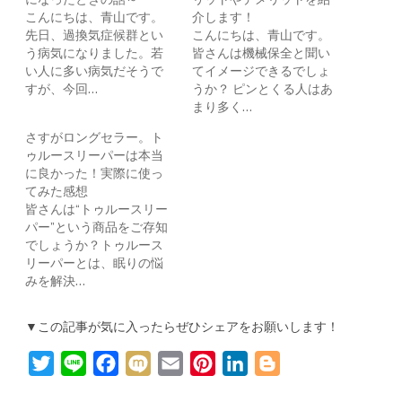
こんにちは、青山です。
介します！
先日、過換気症候群とい
こんにちは、青山です。
う病気になりました。若
皆さんは機械保全と聞い
い人に多い病気だそうで
てイメージできるでしょ
すが、今回…
うか？ ピンとくる人はあ
まり多く…
さすがロングセラー。ト
ゥルースリーパーは本当
に良かった！実際に使っ
てみた感想
皆さんは“トゥルースリー
パー”という商品をご存知
でしょうか？トゥルース
リーパーとは、眠りの悩
みを解決…
▼この記事が気に入ったらぜひシェアをお願いします！
T
L
F
M
E
P
L
B
w
i
a
i
m
i
i
l