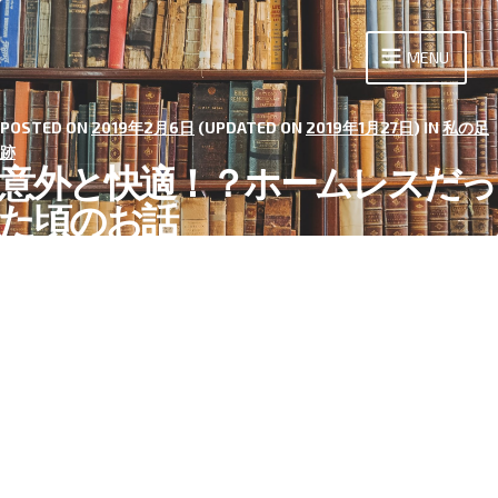
Skip
to
MENU
content
POSTED ON
2019年2月6日
(UPDATED ON
2019年1月27日
) IN
私の足
跡
意外と快適！？ホームレスだっ
た頃のお話