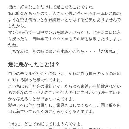
後は、好きなことだけして過ごせることですね。
私は貯金があったので、皆さんが思い浮かべるホームレス像の
ような空き缶拾いとか雑誌拾いとかはする必要がありませんで
したから。
マンガ喫茶で一日中マンガを読みふけったり、パチンコ店に入
り浸ったり、自転車で１００ｋｍもの距離を移動したりしまし
たね。
（ちなみに、その時に書いた小説がこちら・・・
『だまれ』
）
逆に悪かったことは？
自身のモラルや社会性の低下と、それに伴う周囲の人々の反応
に対する誤った感受性ですね。
こっちはもう社会の規範とか、あらゆる束縛から解放されてい
る気分なので、他人のことや他人の目に自分がどう映っている
かを考えることができないんですよ。
髪やヒゲは伸び放題だし、歯磨きはしなくなるし、同じ服を何
日も着ていても全く気にならなくなるんですよ。
それに、どこでも眠ってしまうんですよ。