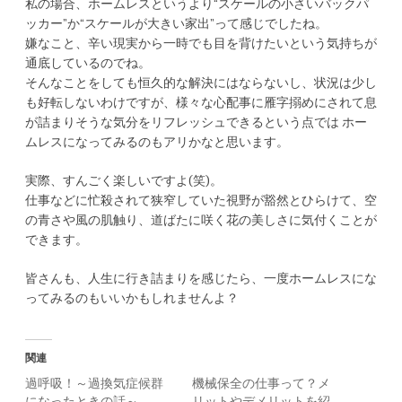
私の場合、ホームレスというより“スケールの小さいバックパ
ッカー”か“スケールが大きい家出”って感じでしたね。
嫌なこと、辛い現実から一時でも目を背けたいという気持ちが
通底しているのでね。
そんなことをしても恒久的な解決にはならないし、状況は少し
も好転しないわけですが、様々な心配事に雁字搦めにされて息
が詰まりそうな気分をリフレッシュできるという点では ホー
ムレスになってみるのもアリかなと思います。
実際、すんごく楽しいですよ(笑)。
仕事などに忙殺されて狭窄していた視野が豁然とひらけて、空
の青さや風の肌触り、道ばたに咲く花の美しさに気付くことが
できます。
皆さんも、人生に行き詰まりを感じたら、一度ホームレスにな
ってみるのもいいかもしれませんよ？
関連
過呼吸！～過換気症候群
機械保全の仕事って？メ
になったときの話～
リットやデメリットを紹