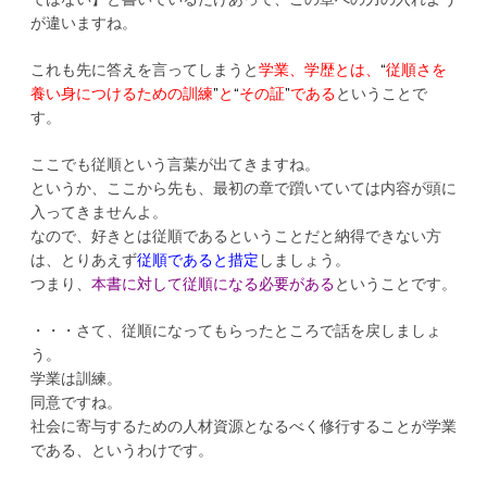
が違いますね。
これも先に答えを言ってしまうと
学業、学歴とは、
“
従順さを
養い身につけるための訓練
”
と
“
その証
”
である
ということで
す。
ここでも従順という言葉が出てきますね。
というか、ここから先も、最初の章で躓いていては内容が頭に
入ってきませんよ。
なので、好きとは従順であるということだと納得できない方
は、とりあえず
従順であると措定
しましょう。
つまり、
本書に対して従順になる必要がある
ということです。
・・・さて、従順になってもらったところで話を戻しましょ
う。
学業は訓練。
同意ですね。
社会に寄与するための人材資源となるべく修行することが学業
である、というわけです。