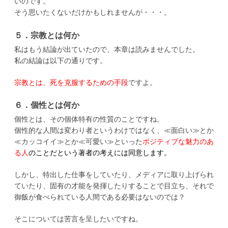
いのです。
そう思いたくないだけかもしれませんが・・・。
５．宗教とは何か
私はもう結論が出ていたので、本章は読みませんでした。
私の結論は以下の通りです。
宗教とは、死を克服するための手段
ですよ。
６．個性とは何か
個性とは、その個体特有の性質のことですね。
個性的な人間は変わり者というわけではなく、≪面白い≫とか
≪カッコイイ≫とか≪可愛い≫といった
ポジティブな魅力
のあ
る人
のことだという著者の考えには同意します。
しかし、特出した仕事をしていたり、メディアに取り上げられ
ていたり、固有の才能を発揮したりすることで目立ち、それで
御飯が食べられている人間である必要はないのでは？
そこについては苦言を呈したいですね。