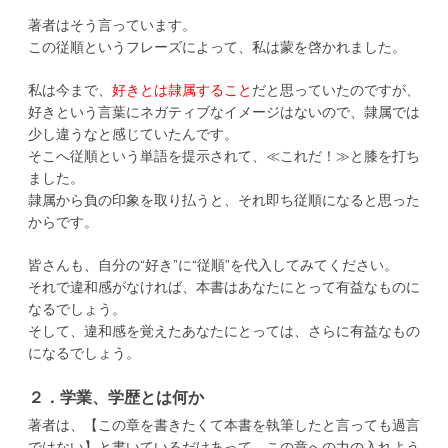
著者はそう言っています。
この従順というフレーズによって、私は蒙を啓かれました。
私は今まで、
好きとは隷属すること
だと思っていたのですが、
好きという言葉にネガティブなイメージはないので、隷属では
少し違うなと感じていたんです。
そこへ従順という単語を提示されて、≪これだ！≫と膝を打ち
ました。
隷属から負の印象を取り払うと、それ即ち従順になると思った
からです。
皆さんも、自分の“好き”に“従順”を代入してみてください。
それで違和感がなければ、本書はあなたにとって有益なものに
なるでしょう。
そして、違和感を覚えたあなたにとっては、さらに有益なもの
になるでしょう。
２．学業、学歴とは何か
著者は、【この章を書きたくて本書を執筆したと言っても過言
ではない】と書いているだけあって、この章への力の入れよう