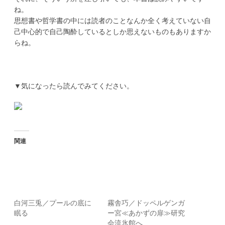
ね。
思想書や哲学書の中には読者のことなんか全く考えていない自
己中心的で自己陶酔しているとしか思えないものもありますか
らね。
▼気になったら読んでみてください。
関連
白河三兎／プールの底に
霧舎巧／ドッペルゲンガ
眠る
ー宮≪あかずの扉≫研究
会流氷館へ