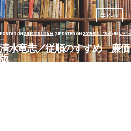
Skip
to
MENU
content
POSTED ON
2019年5月24日
(UPDATED ON
2019年5月15日
) IN
レビュ
ー
清水竜志／従順のすすめ 廉価
版