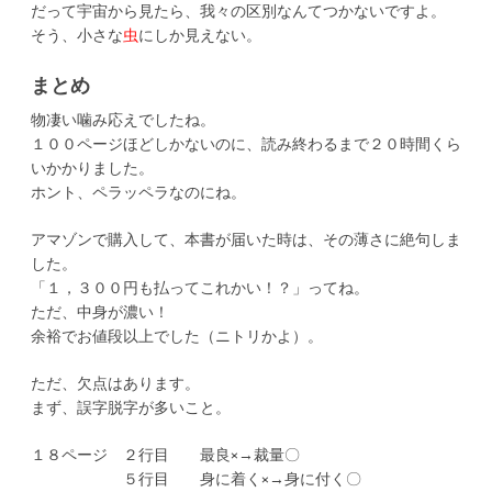
だって宇宙から見たら、我々の区別なんてつかないですよ。
そう、小さな
虫
にしか見えない。
まとめ
物凄い噛み応えでしたね。
１００ページほどしかないのに、読み終わるまで２０時間くら
いかかりました。
ホント、ペラッペラなのにね。
アマゾンで購入して、本書が届いた時は、その薄さに絶句しま
した。
「１，３００円も払ってこれかい！？」ってね。
ただ、中身が濃い！
余裕でお値段以上でした（ニトリかよ）。
ただ、欠点はあります。
まず、誤字脱字が多いこと。
１８ページ ２行目 最良×→裁量〇
５行目 身に着く×→身に付く〇