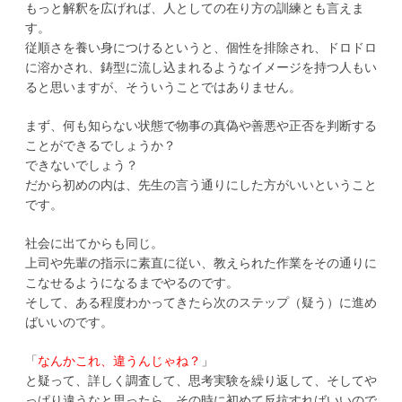
もっと解釈を広げれば、人としての在り方の訓練とも言えま
す。
従順さを養い身につけるというと、個性を排除され、ドロドロ
に溶かされ、鋳型に流し込まれるようなイメージを持つ人もい
ると思いますが、そういうことではありません。
まず、何も知らない状態で物事の真偽や善悪や正否を判断する
ことができるでしょうか？
できないでしょう？
だから初めの内は、先生の言う通りにした方がいいということ
です。
社会に出てからも同じ。
上司や先輩の指示に素直に従い、教えられた作業をその通りに
こなせるようになるまでやるのです。
そして、ある程度わかってきたら次のステップ（疑う）に進め
ばいいのです。
「
なんかこれ、違うんじゃね？
」
と疑って、詳しく調査して、思考実験を繰り返して、そしてや
っぱり違うなと思ったら、その時に初めて反抗すればいいので