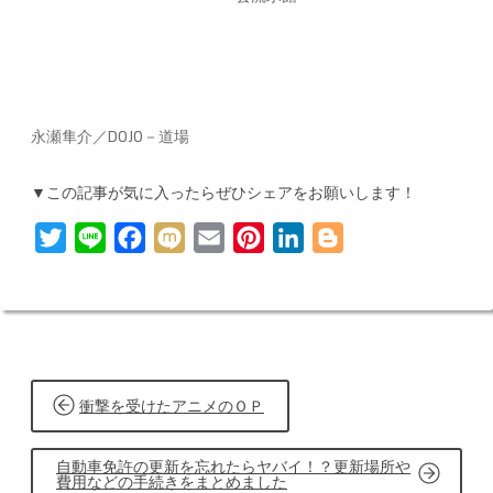
永瀬隼介／DOJO－道場
▼この記事が気に入ったらぜひシェアをお願いします！
T
L
F
M
E
P
L
B
w
i
a
i
m
i
i
l
i
n
c
x
a
n
n
o
t
e
e
i
i
t
k
g
t
b
l
e
e
g
投
e
o
r
d
e
衝撃を受けたアニメのＯＰ
稿
r
o
e
I
r
ナ
k
s
n
ビ
自動車免許の更新を忘れたらヤバイ！？更新場所や
費用などの手続きをまとめました
t