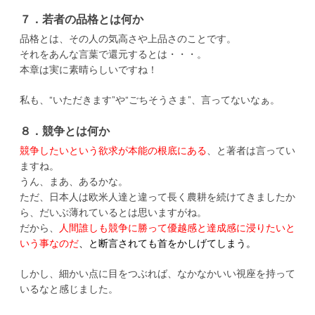
７．若者の品格とは何か
品格とは、その人の気高さや上品さのことです。
それをあんな言葉で還元するとは・・・。
本章は実に素晴らしいですね！
私も、“いただきます”や“ごちそうさま”、言ってないなぁ。
８．競争とは何か
競争したいという欲求が本能の根底にある
、と著者は言ってい
ますね。
うん、まあ、あるかな。
ただ、日本人は欧米人達と違って長く農耕を続けてきましたか
ら、だいぶ薄れているとは思いますがね。
だから、
人間誰しも競争に勝って優越感と達成感に浸りたいと
いう事なのだ
、と断言されても首をかしげてしまう。
しかし、細かい点に目をつぶれば、なかなかいい視座を持って
いるなと感じました。