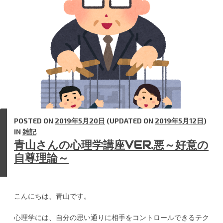
k
s
n
t
POSTED ON
2019年5月20日
(UPDATED ON
2019年5月12日
)
IN
雑記
青山さんの心理学講座VER.悪～好意の
自尊理論～
こんにちは、青山です。
心理学には、自分の思い通りに相手をコントロールできるテク