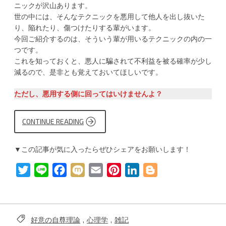
ニックが沢山あります。
世の中には、そんなテクニックを悪用して他人を出し抜いた
り、陥れたり、傷つけたりする輩がいます。
今回ご紹介するのは、そういう輩が用いるテクニックの内の一
つです。
これを知っておくと、悪人に騙されて不利益を被る確率が少し
減るので、是非とも覚えておいてほしいです。
ただし、悪用する側に回ってはいけませんよ？
CONTINUE READING
“青
山
さ
ん
▼この記事が気に入ったらぜひシェアをお願いします！
の
心
理
T
L
F
M
E
P
L
B
学
講
w
i
a
i
m
i
i
l
座
VER.
i
n
c
x
a
n
n
o
悪
～
t
e
e
i
i
t
k
g
好
好意の自尊理論
,
心理学
,
雑記
意
Tags: