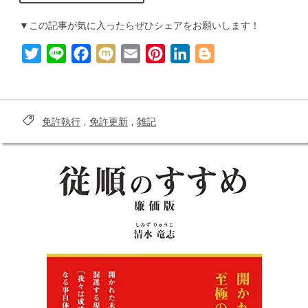
動
車
免
▼この記事が気に入ったらぜひシェアをお願いします！
許
の
更
T
L
F
M
E
P
L
B
新
を
w
i
a
i
m
i
i
l
忘
れ
i
n
c
x
a
n
n
o
た
ら
t
e
e
i
i
t
k
g
ヤ
免許執行
,
免許更新
,
雑記
バ
Tags:
t
b
l
e
e
g
イ！？
更
e
o
r
d
e
新
場
r
o
e
I
r
所
や
k
s
n
費
用
t
な
ど
の
手
続
き
を
ま
と
め