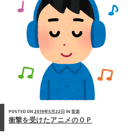
t
POSTED ON
2019年5月22日
IN
音楽
衝撃を受けたアニメのＯＰ