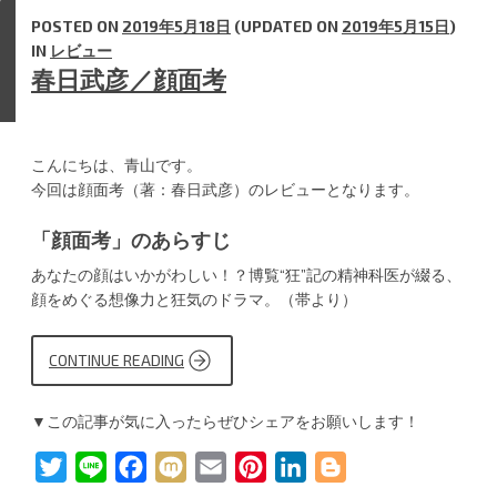
POSTED ON
2019年5月18日
(UPDATED ON
2019年5月15日
)
IN
レビュー
春日武彦／顔面考
こんにちは、青山です。
今回は顔面考（著：春日武彦）のレビューとなります。
「顔面考」のあらすじ
あなたの顔はいかがわしい！？博覧“狂”記の精神科医が綴る、
顔をめぐる想像力と狂気のドラマ。（帯より）
CONTINUE READING
“春
日
武
彦
▼この記事が気に入ったらぜひシェアをお願いします！
／
顔
面
T
L
F
M
E
P
L
B
考”