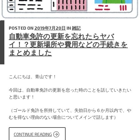
POSTED ON
2019年7月20日
IN
雑記
自動車免許の更新を忘れたらヤバ
イ！？更新場所や費用などの手続きを
まとめました
こんにちは、青山です！
今回は、自動車免許の更新を怠った時のことを話していきたい
と思います！
（ゴールド免許を所持していて、失効日から６か月以内で、や
むを得ない理由のない場合についてメインで話します）
CONTINUE READING
“自