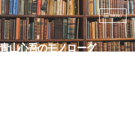
Skip
to
MENU
content
青山心吾のモノローグ