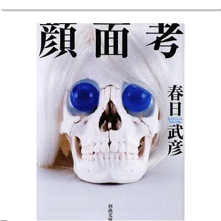
t
b
l
e
e
g
の
自
e
o
r
d
e
尊
理
r
o
e
I
r
論
～”
k
s
n
t