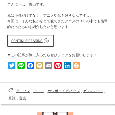
こんにちは、青山です。
私は小説だけでなく、アニメや歌も好きなんですよ。
今回は、そんな私が今まで観てきたアニメのＯＰの中でも衝撃
的だったものを紹介したいと思います。
CONTINUE READING
“衝
撃
を
受
▼この記事が気に入ったらぜひシェアをお願いします！
け
た
ア
T
L
F
M
E
P
L
B
ニ
メ
w
i
a
i
m
i
i
l
の
Ｏ
i
n
c
x
a
n
n
o
Ｐ”
t
e
e
i
i
t
k
g
アニソン
,
アニメ
,
カウボーイビバップ
,
ガン×ソード
,
t
b
l
e
e
g
Tags:
月詠
,
音楽
e
o
r
d
e
r
o
e
I
r