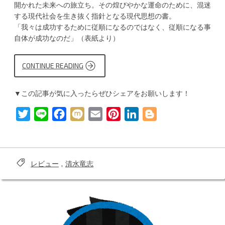
開かれた未来への旅立ち。その煌びやかな運命のために、混迷
する現代社会を生き抜く指針となる現代思想の書。
「我々は成功するために従順になるのではなく、従順になる事
自体が成功なのだ」（表紙より）
CONTINUE READING
“清
水
竜
志
▼この記事が気に入ったらぜひシェアをお願いします！
／
従
順
T
L
F
M
E
P
L
B
の
す
w
i
a
i
m
i
i
l
す
め
i
n
c
x
a
n
n
o
廉
価
t
e
e
i
i
t
k
g
版”
レビュー
,
清水竜志
Tags:
t
b
l
e
e
g
e
o
r
d
e
r
o
e
I
r
k
s
n